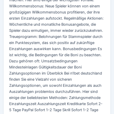
Willkommensbonus: Neue Spieler können von einem
großzügigen Willkommensbonus profitieren, der ihre
ersten Einzahlungen aufstockt. Regelmäßige Aktionen:
Wöchentliche und monatliche Bonusangebote, die
Spieler dazu ermutigen, immer wieder zurückzukehren.
Treueprogramm: Belohnungen für Stammspieler durch
ein Punktesystem, das sich positiv auf zukünftige
Einzahlungen auswirken kann. Bonusbedingungen Es
ist wichtig, die Bedingungen für die Boni zu beachten.
Dazu gehören oft: Umsatzbedingungen
Mindesteinlagen Gültigkeitsdauer der Boni
Zahlungsoptionen im Überblick Bei n1bet deutschland
finden Sie eine Vielzahl von sicheren
Zahlungsoptionen, um sowohl Einzahlungen als auch
Auszahlungen problemlos durchzuführen. Hier sind
einige der beliebtesten Methoden: Zahlungsmethode
Einzahlungszeit Auszahlungszeit Kreditkarte Sofort 2-
5 Tage PayPal Sofort 1-2 Tage Skrill Sofort 1-2 Tage