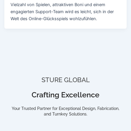
Vielzahl von Spielen, attraktiven Boni und einem
engagierten Support-Team wird es leicht, sich in der
Welt des Online-Glücksspiels wohlzufühlen.
STURE GLOBAL
Crafting Excellence
Your Trusted Partner for Exceptional Design, Fabrication,
and Turnkey Solutions.