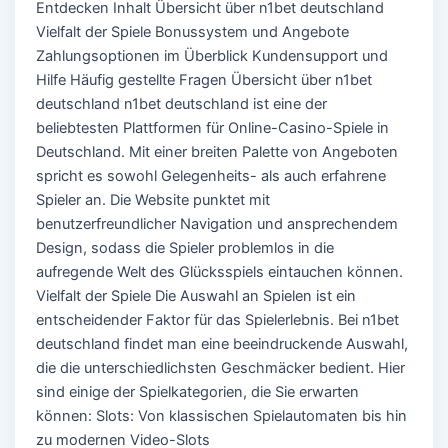
Entdecken Inhalt Übersicht über n1bet deutschland
Vielfalt der Spiele Bonussystem und Angebote
Zahlungsoptionen im Überblick Kundensupport und
Hilfe Häufig gestellte Fragen Übersicht über n1bet
deutschland n1bet deutschland ist eine der
beliebtesten Plattformen für Online-Casino-Spiele in
Deutschland. Mit einer breiten Palette von Angeboten
spricht es sowohl Gelegenheits- als auch erfahrene
Spieler an. Die Website punktet mit
benutzerfreundlicher Navigation und ansprechendem
Design, sodass die Spieler problemlos in die
aufregende Welt des Glücksspiels eintauchen können.
Vielfalt der Spiele Die Auswahl an Spielen ist ein
entscheidender Faktor für das Spielerlebnis. Bei n1bet
deutschland findet man eine beeindruckende Auswahl,
die die unterschiedlichsten Geschmäcker bedient. Hier
sind einige der Spielkategorien, die Sie erwarten
können: Slots: Von klassischen Spielautomaten bis hin
zu modernen Video-Slots