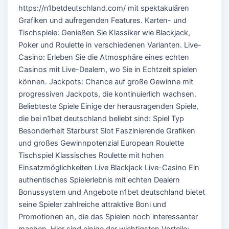
https://n1betdeutschland.com/ mit spektakulären
Grafiken und aufregenden Features. Karten- und
Tischspiele: Genießen Sie Klassiker wie Blackjack,
Poker und Roulette in verschiedenen Varianten. Live-
Casino: Erleben Sie die Atmosphäre eines echten
Casinos mit Live-Dealern, wo Sie in Echtzeit spielen
können. Jackpots: Chance auf große Gewinne mit
progressiven Jackpots, die kontinuierlich wachsen.
Beliebteste Spiele Einige der herausragenden Spiele,
die bei n1bet deutschland beliebt sind: Spiel Typ
Besonderheit Starburst Slot Faszinierende Grafiken
und großes Gewinnpotenzial European Roulette
Tischspiel Klassisches Roulette mit hohen
Einsatzmöglichkeiten Live Blackjack Live-Casino Ein
authentisches Spielerlebnis mit echten Dealern
Bonussystem und Angebote n1bet deutschland bietet
seine Spieler zahlreiche attraktive Boni und
Promotionen an, die das Spielen noch interessanter
machen. Hier sind einige der wichtigsten Vorteile: