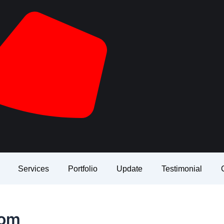
Services
Portfolio
Update
Testimonial
com