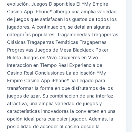
evolución. Juegos Disponibles El *My Empire
Casino App iPhone* alberga una amplia variedad
de juegos que satisfacen los gustos de todos los
jugadores. A continuación, se detallan algunas
categorías populares: Tragamonedas Tragaperras
Clásicas Tragaperras Temáticas Tragaperras
Progresivas Juegos de Mesa Blackjack Póker
Ruleta Juegos en Vivo Crupieres en Vivo
Interacción en Tiempo Real Experiencia de
Casino Real Conclusiones La aplicación *My
Empire Casino App iPhone* ha llegado para
transformar la forma en que disfrutamos de los
juegos de azar. Su combinación de una interfaz
atractiva, una amplia variedad de juegos y
características innovadoras la convierten en una
opción ideal para cualquier jugador. Además, la
posibilidad de acceder al casino desde la