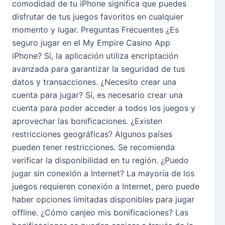
comodidad de tu iPhone significa que puedes
disfrutar de tus juegos favoritos en cualquier
momento y lugar. Preguntas Frecuentes ¿Es
seguro jugar en el My Empire Casino App
iPhone? Sí, la aplicación utiliza encriptación
avanzada para garantizar la seguridad de tus
datos y transacciones. ¿Necesito crear una
cuenta para jugar? Sí, es necesario crear una
cuenta para poder acceder a todos los juegos y
aprovechar las bonificaciones. ¿Existen
restricciones geográficas? Algunos países
pueden tener restricciones. Se recomienda
verificar la disponibilidad en tu región. ¿Puedo
jugar sin conexión a Internet? La mayoría de los
juegos requieren conexión a Internet, pero puede
haber opciones limitadas disponibles para jugar
offline. ¿Cómo canjeo mis bonificaciones? Las