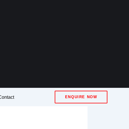
o
r
i
e
r
k
n
a
-
m
i
n
Contact
ENQUIRE NOW