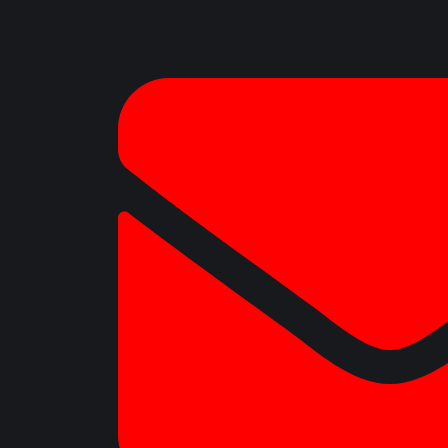
Skip
to
content