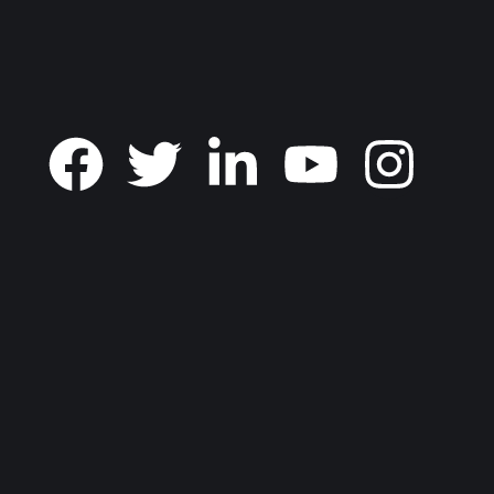
F
T
L
Y
I
a
w
i
o
n
c
i
n
u
s
e
t
k
t
t
b
t
e
u
a
o
e
d
b
g