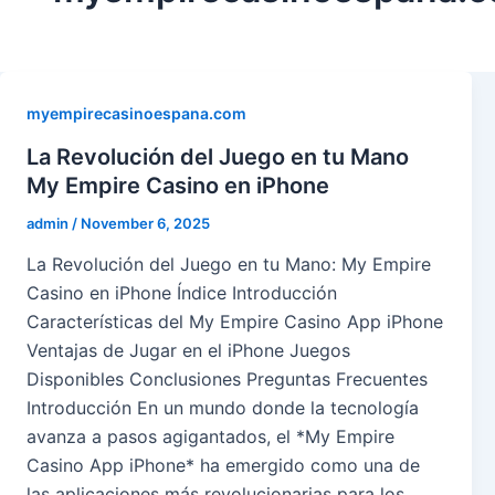
myempirecasinoespana.com
La Revolución del Juego en tu Mano
My Empire Casino en iPhone
admin
/
November 6, 2025
La Revolución del Juego en tu Mano: My Empire
Casino en iPhone Índice Introducción
Características del My Empire Casino App iPhone
Ventajas de Jugar en el iPhone Juegos
Disponibles Conclusiones Preguntas Frecuentes
Introducción En un mundo donde la tecnología
avanza a pasos agigantados, el *My Empire
Casino App iPhone* ha emergido como una de
las aplicaciones más revolucionarias para los