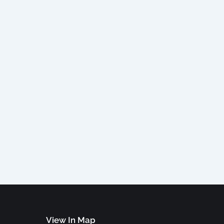
View In Map