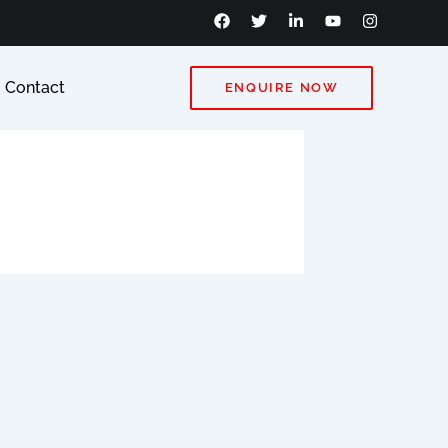
F
T
L
Y
I
a
w
i
o
n
c
i
n
u
s
e
t
k
t
t
b
t
e
u
a
Contact
ENQUIRE NOW
o
e
d
b
g
o
r
i
e
r
k
n
a
-
m
i
n