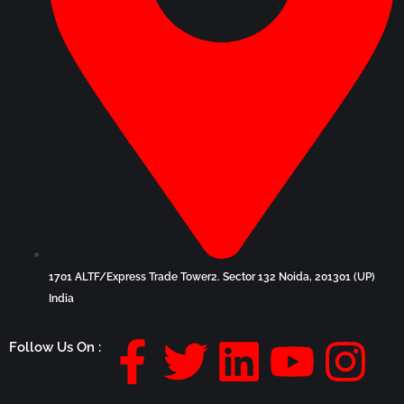
1701 ALTF/Express Trade Tower2. Sector 132 Noida, 201301 (UP)
India
F
T
L
Y
I
Follow Us On :