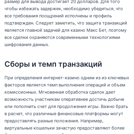
размер для вывода достигает 20 долларов. Для того
чтобы избежать задержек, необходимо убедиться, что
все требования поощрений исполнены и профиль
подтвержден. Следует заметить, что защита транзакций
является главной задачей для казино Макс Бет, поэтому
все сделки охраняются современными технологиями
шифрования данных.
Сборы и темп транзакций
При определения интернет-казино одним из из ключевых
факторов является темп выполнения операций и объем
комиссионных. Мгновенная обработка сделок дает
возможность участникам оперативнее достичь добыче
или пополнить счет для продолжения игры. Важно брать
в расчет, что различные финансовые платформы могут
предоставлять разные положения. Например,
виртуальные кошельки зачастую предоставляют более