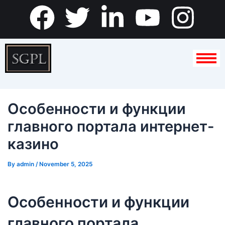
Skip
F
T
L
Y
I
to
content
a
w
i
o
n
c
i
n
u
s
e
t
k
t
t
Особенности и функции
b
t
e
u
a
главного портала интернет-
o
e
d
b
g
казино
o
r
i
e
r
By
admin
/
November 5, 2025
k
n
a
Особенности и функции
-
m
главного портала