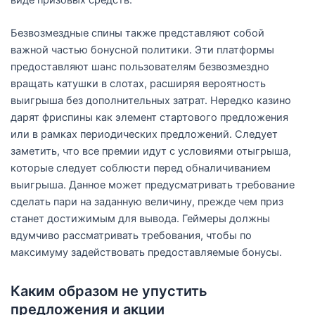
виде призовых средств.
Безвозмездные спины также представляют собой
важной частью бонусной политики. Эти платформы
предоставляют шанс пользователям безвозмездно
вращать катушки в слотах, расширяя вероятность
выигрыша без дополнительных затрат. Нередко казино
дарят фриспины как элемент стартового предложения
или в рамках периодических предложений. Следует
заметить, что все премии идут с условиями отыгрыша,
которые следует соблюсти перед обналичиванием
выигрыша. Данное может предусматривать требование
сделать пари на заданную величину, прежде чем приз
станет достижимым для вывода. Геймеры должны
вдумчиво рассматривать требования, чтобы по
максимуму задействовать предоставляемые бонусы.
Каким образом не упустить
предложения и акции