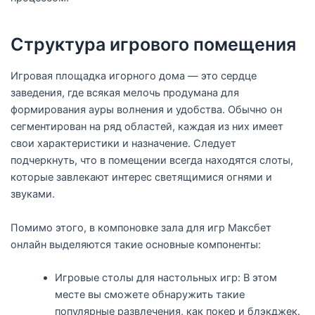
Структура игрового помещения
Игровая площадка игорного дома — это сердце
заведения, где всякая мелочь продумана для
формирования ауры волнения и удобства. Обычно он
сегментирован на ряд областей, каждая из них имеет
свои характеристики и назначение. Следует
подчеркнуть, что в помещении всегда находятся слоты,
которые завлекают интерес светящимися огнями и
звуками.
Помимо этого, в компоновке зала для игр Максбет
онлайн выделяются такие основные компоненты:
Игровые столы для настольных игр: В этом
месте вы сможете обнаружить такие
популярные развлечения, как покер и блэкджек.