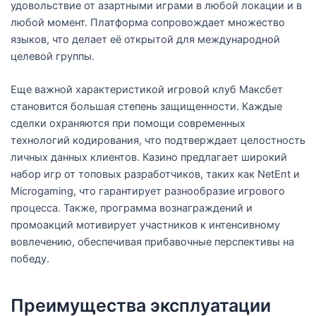
удовольствие от азартными играми в любой локации и в
любой момент. Платформа сопровождает множество
языков, что делает её открытой для международной
целевой группы.
Еще важной характеристикой игровой клуб Максбет
становится большая степень защищенности. Каждые
сделки охраняются при помощи современных
технологий кодирования, что подтверждает целостность
личных данных клиентов. Казино предлагает широкий
набор игр от топовых разработчиков, таких как NetEnt и
Microgaming, что гарантирует разнообразие игрового
процесса. Также, программа вознаграждений и
промоакций мотивирует участников к интенсивному
вовлечению, обеспечивая прибавочные перспективы на
победу.
Преимущества эксплуатации