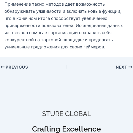
Применение таких методов дает возможность
обнаруживать уязвимости и включать новые функции,
что в конечном итоге способствует увеличению
приверженности пользователей. Исследование данных
из отзывов помогает организации сохранять себя
конкурентной на торговой площадке и предлагать
уникальные предложения для своих геймеров.
PREVIOUS
NEXT
STURE GLOBAL
Crafting Excellence