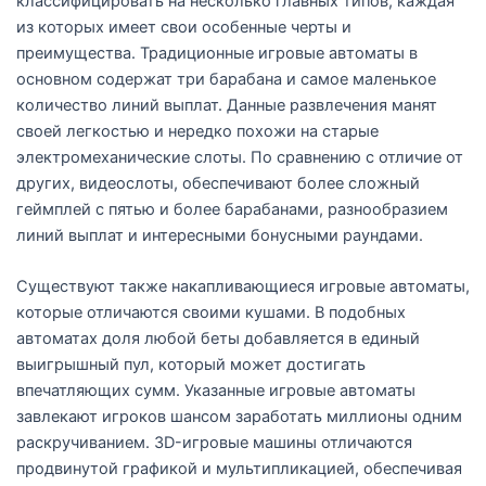
классифицировать на несколько главных типов, каждая
из которых имеет свои особенные черты и
преимущества. Традиционные игровые автоматы в
основном содержат три барабана и самое маленькое
количество линий выплат. Данные развлечения манят
своей легкостью и нередко похожи на старые
электромеханические слоты. По сравнению с отличие от
других, видеослоты, обеспечивают более сложный
геймплей с пятью и более барабанами, разнообразием
линий выплат и интересными бонусными раундами.
Существуют также накапливающиеся игровые автоматы,
которые отличаются своими кушами. В подобных
автоматах доля любой беты добавляется в единый
выигрышный пул, который может достигать
впечатляющих сумм. Указанные игровые автоматы
завлекают игроков шансом заработать миллионы одним
раскручиванием. 3D-игровые машины отличаются
продвинутой графикой и мультипликацией, обеспечивая