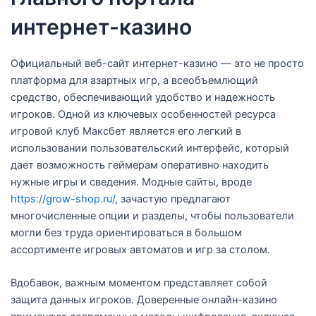
i
интернет-казино
n
Официальный веб-сайт интернет-казино — это не просто
платформа для азартных игр, а всеобъемлющий
средство, обеспечивающий удобство и надежность
игроков. Одной из ключевых особенностей ресурса
игровой клуб Максбет является его легкий в
использовании пользовательский интерфейс, который
дает возможность геймерам оперативно находить
нужные игры и сведения. Модные сайты, вроде
https://grow-shop.ru/
, зачастую предлагают
многочисленные опции и разделы, чтобы пользователи
могли без труда ориентироваться в большом
ассортименте игровых автоматов и игр за столом.
Вдобавок, важным моментом представляет собой
защита данных игроков. Доверенные онлайн-казино