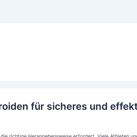
oiden für sicheres und effek
d die richtige Herangehensweise erfordert. Viele Athleten u