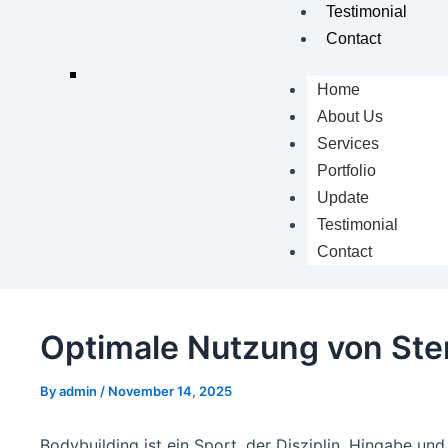
Testimonial
Contact
Home
About Us
Services
Portfolio
Update
Testimonial
Contact
Optimale Nutzung von Ster
By
admin
/
November 14, 2025
Bodybuilding ist ein Sport, der Disziplin, Hingabe un