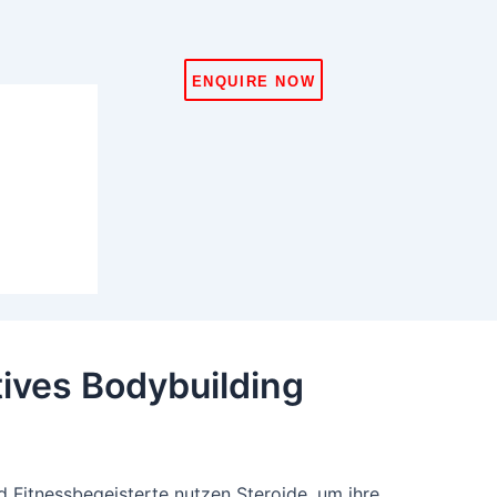
ENQUIRE NOW
tives Bodybuilding
nd Fitnessbegeisterte nutzen Steroide, um ihre