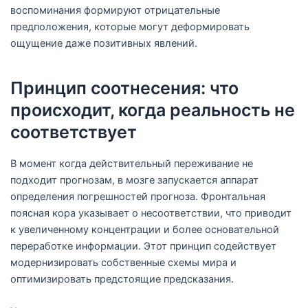
воспоминания формируют отрицательные
предположения, которые могут деформировать
ощущение даже позитивных явлений.
Принцип соотнесения: что
происходит, когда реальность не
соответствует
В момент когда действительный переживание не
подходит прогнозам, в мозге запускается аппарат
определения погрешностей прогноза. Фронтальная
поясная кора указывает о несоответствии, что приводит
к увеличенному концентрации и более основательной
переработке информации. Этот принцип содействует
модернизировать собственные схемы мира и
оптимизировать предстоящие предсказания.