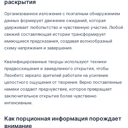
раскрытия
Организованное изложение с поэтапным обнаружением
данных формирует движение ожиданий, которая
удерживает любопытство и чувственную участие. Любой
свежий составляющая истории трансформирует
имеющиеся предсказания, создавая волнообразный
схему напряжения и завершения.
Квалифицированные творцы используют техники
предвосхищения и замедленного открытия, чтобы
Леонбетс зеркало зрителей работали на усиление
целостного ощущения от творения. Верно поставленные
намеки создают предчувствие, которое превращает
заключительное открытие более чувственно
интенсивным.
Как порционная информация порождает
внимание