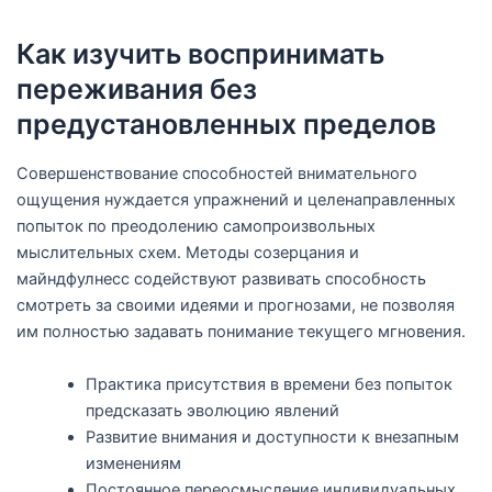
Как изучить воспринимать
переживания без
предустановленных пределов
Совершенствование способностей внимательного
ощущения нуждается упражнений и целенаправленных
попыток по преодолению самопроизвольных
мыслительных схем. Методы созерцания и
майндфулнесс содействуют развивать способность
смотреть за своими идеями и прогнозами, не позволяя
им полностью задавать понимание текущего мгновения.
Практика присутствия в времени без попыток
предсказать эволюцию явлений
Развитие внимания и доступности к внезапным
изменениям
Постоянное переосмысление индивидуальных