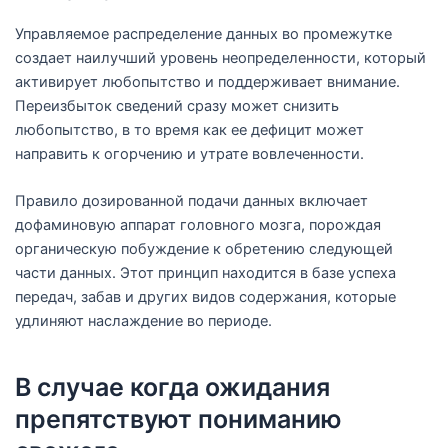
Управляемое распределение данных во промежутке
создает наилучший уровень неопределенности, который
активирует любопытство и поддерживает внимание.
Переизбыток сведений сразу может снизить
любопытство, в то время как ее дефицит может
направить к огорчению и утрате вовлеченности.
Правило дозированной подачи данных включает
дофаминовую аппарат головного мозга, порождая
органическую побуждение к обретению следующей
части данных. Этот принцип находится в базе успеха
передач, забав и других видов содержания, которые
удлиняют наслаждение во периоде.
В случае когда ожидания
препятствуют пониманию