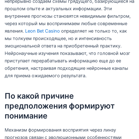
непрерывно создаем схемы грядущего, базирующиеся на
прошлом опыте и актуальных информации. Эти
внутренние прогнозы становятся невидимым фильтром,
через который мы воспринимаем любые современные
явления.
Leon Bet Casino
определяет не только то, как
мы толкуем происходящее, но и интенсивность
эмоциональной ответа на приобретенный практику.
Нейронаучные изучения показывают, что головной мозг
приступает перерабатывать информацию еще до ее
обретения, настраивая подходящие нейронные каналы
для приема ожидаемого результата.
По какой причине
предположения формируют
понимание
Механизм формирования восприятия через линзу
прогнозов связан с эволюционными особенностями